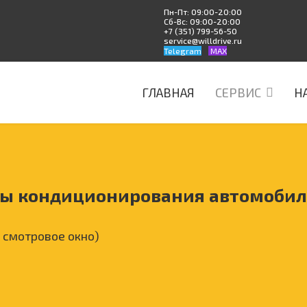
Пн-Пт: 09:00-20:00
Сб-Вс: 09:00-20:00
+7 (351) 799-56-50
service@willdrive.ru
Telegram
MAX
ГЛАВНАЯ
СЕРВИС
Н
мы кондиционирования автомобил
 смотровое окно)