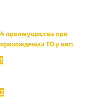
РАСХОДНИКОВ
4 преимущества при
прохождении ТО у нас:
1
По регламенту производителя
Техническое обслуживание проходит по регламентам производителя
вашего автомобиля
2
Дешевле, чем у дилера
ТО у нас дешевле официального дилера, в среднем на 40%