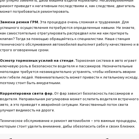
регулярно заменять, дабы машина ездила нормально. Несвоевременный
ремонт приведет к негативным последствиям и, как следствие, двигатель
может потребоваться ремонтировать.
Замена ремня ГРМ.
Эта процедура очень сложная и трудоемкая. Для
успешного осуществления потребуются определенные навыки. Не знаете,
как самостоятельно отрегулировать распредвал или же как притереть
клапан? Тогда за помощью обращайтесь к специалистам. Наша станция
технического обслуживания автомобилей выполнит работу качественно и в
строго оговоренные сроки.
Осмотр тормозных усилий на стенде.
Тормозная система в авто играет
ключевую роль в безопасности водителя и пассажиров. Незначительные
неполадки требуется незамедлительно устранять, чтобы избежать аварии
или гибели людей. Невнимательность может привести к летальному исходу,
поэтому стоит быть аккуратными.
Корректировка света фар.
От фар зависит безопасность пассажиров и
водителя. Неправильная регулировка может ослепить водителя встречного
авто, а это приведет к аварийной ситуации. Качественный поток света
улучшит видимость на дороге.
Техническое обслуживание и ремонт автомобиля – это важные процедуры,
которым стоит уделить внимание, дабы обезопасить себя и своих близких.