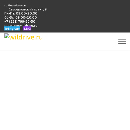
г. Челябинск
Свердловский тракт, 9
Пн-Пт: 09:00-20:00
Сб-Вс: 09:00-20:00
+7 (351) 799-56-50
service@willdrive.ru
Telegram
MAX
ПЛАНОВОЕ ТО ПО
РЕГЛАМЕНТУ
ПРОИЗВОДИТЕЛЯ И
ПО ЦЕНЕ ЗАМЕНЫ