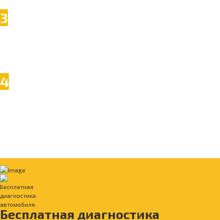
3
Сохранение гарантии производителя
Мы сертифицированное СТО, прохождение обслуживания у нас не снимает
автомобиль с гарантии.
4
Мы сами даем гарантию
Помимо гарантии производителя, мы сами даем гарантию на все
производимые работы и запасные части!
Бесплатная диагностика