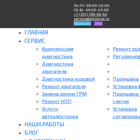
Пн-Пт: 09:00-20:00
Сб-Вс: 09:00-20:00
+7 (351) 799-56-50
service@willdrive.ru
Telegram
MAX
ГЛАВНАЯ
СЕРВИС
Комплексная
Ремонт по
диагностика
Регулярное
Диагностика
двигателя
Диагностика ходовой
Промывка 
Ремонт двигателя
Установка 
Замена ремня ГРМ
Промывка 
Ремонт КПП
снятия
Услуги
Установка
автоэлектрика
сигнализа
НАШИ РАБОТЫ
БЛОГ