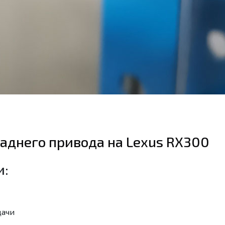
аднего привода на Lexus RX300
и:
дачи