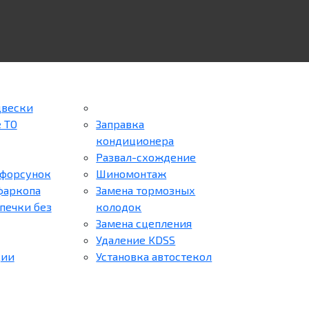
двески
 ТО
Заправка
кондиционера
Развал-схождение
форсунок
Шиномонтаж
фаркопа
Замена тормозных
печки без
колодок
Замена сцепления
Удаление KDSS
ции
Установка автостекол