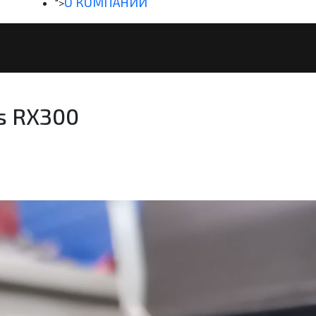
О КОМПАНИИ
">
s RX300