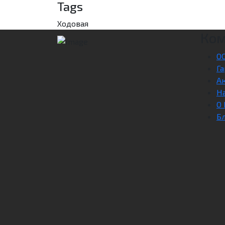
Tags
Ходовая
Ко
О
Га
А
Н
О
Б