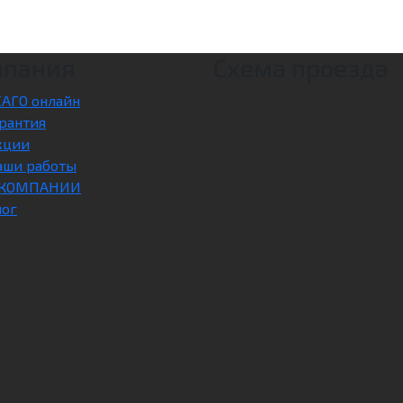
мпания
Схема проезда
САГО онлайн
рантия
кции
аши работы
 КОМПАНИИ
лог